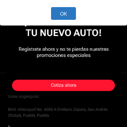
OK
Contacto
Cotiza ahora
Stella Angelópolis
Blvd. Atlixcayotl No. 4000 A Emiliano Zapata, San Andrés
Cholula, Puebla, Puebla